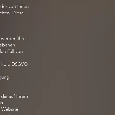
 der von Ihnen
iten. Diese
 werden Ihre
gebenen
en Fall von
1 lit. b DSGVO
igung.
 die auf Ihrem
rt.
r Website